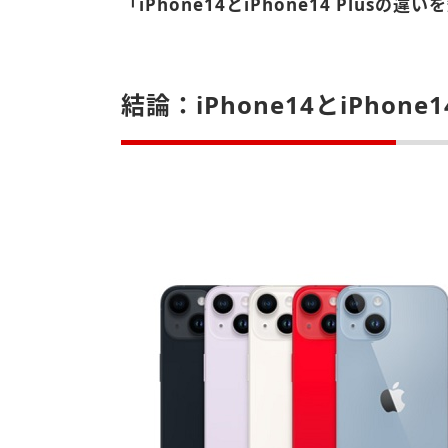
「iPhone14とiPhone14 Plusの違
結論：iPhone14とiPho