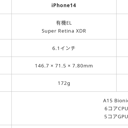
iPhone14
有機EL
Super Retina XDR
6.1インチ
146.7 × 71.5 × 7.80mm
172g
A15 Bioni
6コアCP
5コアGP