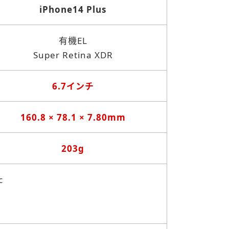
iPhone14 Plus
有機EL
Super Retina XDR
6.7インチ
160.8 × 78.1 × 7.80mm
203g
c
U
U